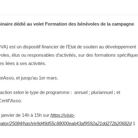
inaire dédié au volet Formation des bénévoles de la campagne
A) est un dispositif financier de l’Etat de soutien au développement
les, élus ou responsables d’activités, sur des formations spécifique
s liées à ses activités.
teAsso, et jusqu’au 1er mars.
action selon le type de programme : annuel ; pluriannuel ; et
ertif’Asso.
 janvier de 14h à 15h
sur
https://visio-
/creator/25084/hash/e9d49d55c88000eab43af9592a21dd272b20682d
1