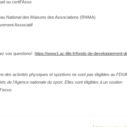
uel ou certif’Asso
éseau National des Maisons des Associations (RNMA)
vement Associatif
rez vos questions!
https://www1.ac-lille.fr/fonds-de-developpement-d
ine des activités physiques et sportives ne sont pas éligibles au FDVA
s de l’Agence nationale du sport. Elles sont éligibles à un soutien
f’asso.