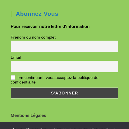
É
Abonnez Vous
v
è
Pour recevoir notre lettre d'information
n
Prénom ou nom complet
e
m
e
Email
n
t
En continuant, vous acceptez la politique de
s
confidentialité
Mentions Légales