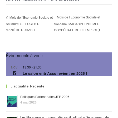
Mois de l’Economie Sociale et
Mois de l’Economie Sociale et
Solidaire :SE LOGER DE
Solidaire :MAGASIN EPHEMERE
MANIÈRE DURABLE
COOPÉRATIF DU REEMPLOI
Évènements à venir
13:30
-
21:30
NOV
6
Le salon entr’Asso revient en 2026 !
L'actualité Récente
Politiques Partenariales JEP 2026
4 mai 2026
Les Floraisons – nouveau dispositif culturel – Département de