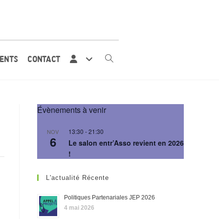
ENTS
CONTACT
Évènements à venir
13:30
-
21:30
NOV
6
Le salon entr’Asso revient en 2026
!
L'actualité Récente
Politiques Partenariales JEP 2026
4 mai 2026