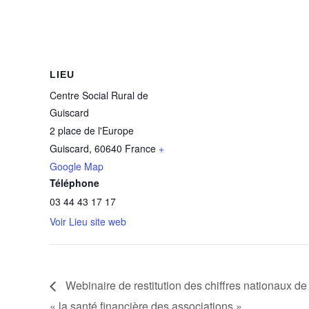
LIEU
Centre Social Rural de
Guiscard
2 place de l'Europe
Guiscard
,
60640
France
+
Google Map
Téléphone
03 44 43 17 17
Voir Lieu site web
Webinaire de restitution des chiffres nationaux de
« la santé financière des associations »