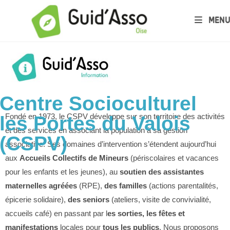
MENU
Centre Socioculturel
Fondé en 1973, le CSPV développe sur son territoire des activités
les Portes du Valois
et des services en associant la population à sa gestion
(CSPV)
associative. Ses domaines d’intervention s’étendent aujourd’hui
aux
Accueils Collectifs de Mineurs
(périscolaires et vacances
pour les enfants et les jeunes), au
soutien des assistantes
maternelles agréées
(RPE),
des familles
(actions parentalités,
épicerie solidaire),
des seniors
(ateliers, visite de convivialité,
accueils café) en passant par l
es sorties, les fêtes et
manifestations
locales pour
tous les publics
. Nous proposons