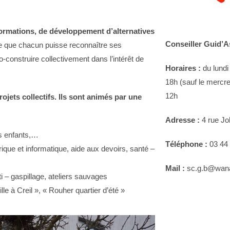
sformations, de développement d’alternatives
Conseiller Guid’A
 que chacun puisse reconnaître ses
co-construire collectivement dans l’intérêt de
Horaires :
du lundi
18h (sauf le mercre
12h
ojets collectifs. Ils sont animés par une
Adresse :
4 rue Jo
ts enfants,…
Téléphone :
03 44
ique et informatique, aide aux devoirs, santé –
Mail :
sc.g.b@wana
i – gaspillage, ateliers sauvages
e à Creil », « Rouher quartier d’été »