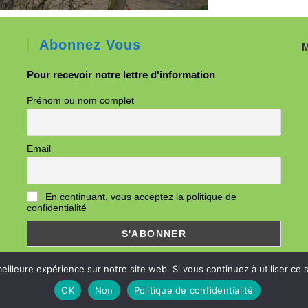
Abonnez Vous
M
Pour recevoir notre lettre d'information
Prénom ou nom complet
Email
En continuant, vous acceptez la politique de
confidentialité
eilleure expérience sur notre site web. Si vous continuez à utiliser ce
OK
Non
Politique de confidentialité
© Copyright 2026- Guid'Asso 60