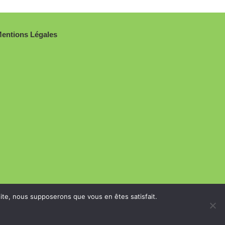
entions Légales
 site, nous supposerons que vous en êtes satisfait.