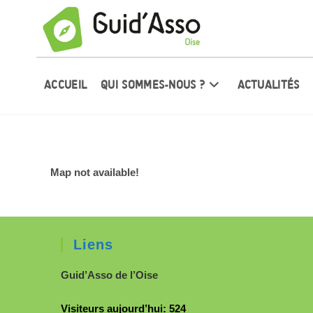
ACCUEIL
QUI SOMMES-NOUS ?
ACTUALITÉS
Map not available!
Liens
Guid’Asso de l’Oise
Visiteurs aujourd’hui:
524